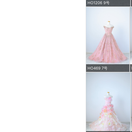
HO1206 9号
HO469 7号