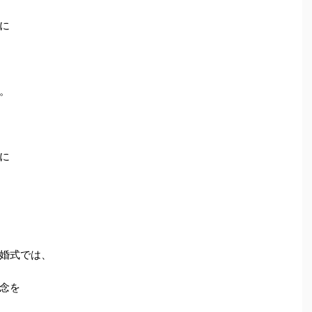
に
。
に
婚式では、
念を