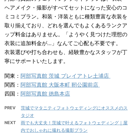
ヘアメイク・撮影がすべてセットになった安心のコ
ミコミプラン。和装・洋装ともに種類豊富な衣装を
取り揃えており、どれを選んでもよくあるランクア
ップ料金はありません。「ようやく見つけた理想の
衣装に追加料金が…」なんてご心配も不要です。
衣装選びや打ち合わせも、経験豊かなスタッフが丁
寧にサポートいたします。
関東：
阿部写真館 茨城 プレイアトレ土浦店
関西：
阿部写真館 大阪本町 靭公園前店
四国：
阿部写真館 徳島本店
PREV
茨城でマタニティフォトウェディングにオススメのス
タジオ
NEXT
雨でも大丈夫！茨城で叶えるフォトウェディング｜屋
内でおしゃれに撮れる撮影プラン